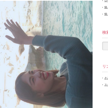
ロ
帰
帰
検
リ
さ
ス