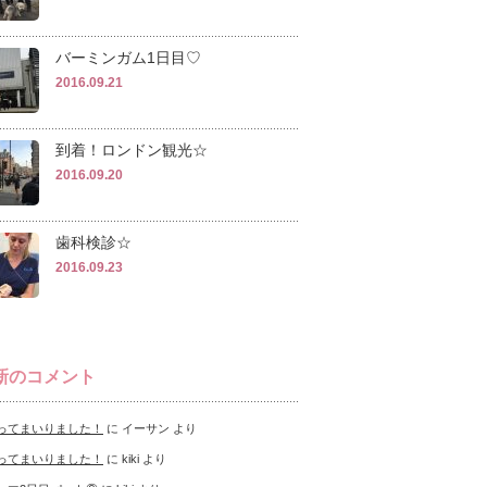
バーミンガム1日目♡
2016.09.21
到着！ロンドン観光☆
2016.09.20
歯科検診☆
2016.09.23
新のコメント
ってまいりました！
に
イーサン
より
ってまいりました！
に
kiki
より