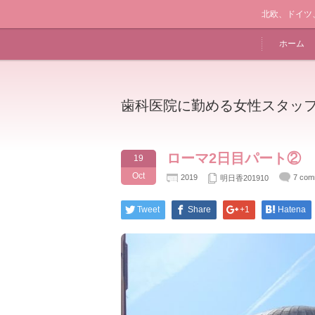
北欧、ドイツ
ホーム
歯科医院に勤める女性スタッ
ローマ2日目パート②
19
Oct
2019
7 com
明日香201910
Tweet
Share
+1
Hatena