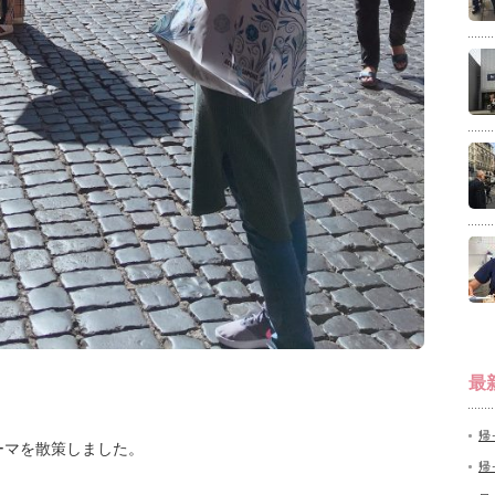
最
帰
ーマを散策しました。
帰