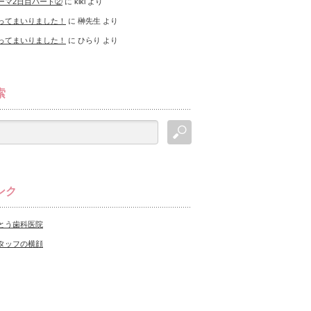
ーマ2日目パート②
に
kiki
より
ってまいりました！
に
榊先生
より
ってまいりました！
に
ひらり
より
索
ンク
とう歯科医院
タッフの横顔