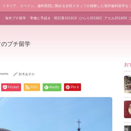
、イタリア、スペイン。歯科医院に勤める女性スタッフが経験した海外歯科留学を
海外プチ留学
準備と手続き
明日香201910
ひらり201902
アエル201609
フのプチ留学
お
ments
鈴木あすか
Pocket
RSS
feedly
Pin it